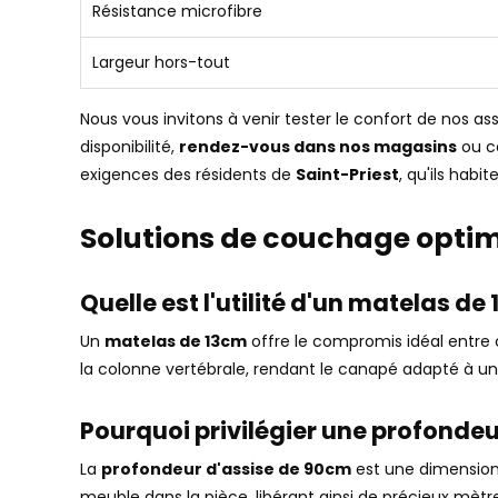
Résistance microfibre
Largeur hors-tout
Nous vous invitons à venir tester le confort de nos 
disponibilité,
rendez-vous dans nos magasins
ou c
exigences des résidents de
Saint-Priest
, qu'ils habi
Solutions de couchage optimi
Quelle est l'utilité d'un matelas d
Un
matelas de 13cm
offre le compromis idéal entre
la colonne vertébrale, rendant le canapé adapté à u
Pourquoi privilégier une profondeu
La
profondeur d'assise de 90cm
est une dimension 
meuble dans la pièce, libérant ainsi de précieux mètr