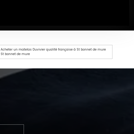
Acheter un matelas Duvivier qualité française à St bonnet de mure
St bonnet de mure