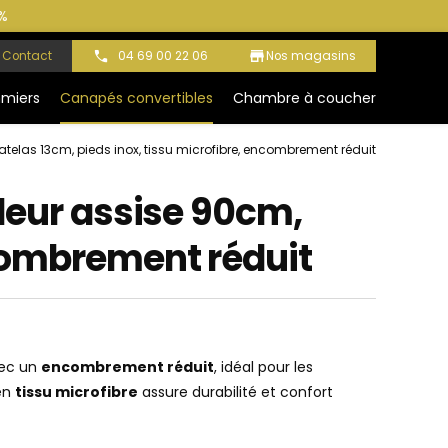
store
Contact
04 69 00 22 06
Nos magasins
miers
Canapés convertibles
Chambre à coucher
atelas 13cm, pieds inox, tissu microfibre, encombrement réduit
ndeur assise 90cm,
ncombrement réduit
ec un
encombrement réduit
, idéal pour les
en
tissu microfibre
assure durabilité et confort