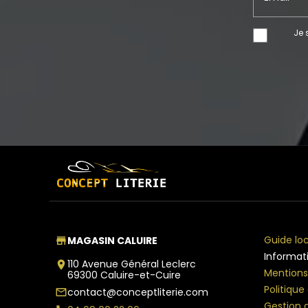
Je 
Guide loc
MAGASIN CALUIRE
store
Informat
110 Avenue Général Leclerc
place
Mentions
69300 Caluire-et-Cuire
Politique
contact@conceptliterie.com
mail_outline
Gestion 