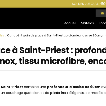
Accueil
Matelas
Som
les
Canapé lit gain de place à Saint-Priest : profondeur assise 90cm, m
ace à Saint-Priest : profo
inox, tissu microfibre, e
 Saint-Priest
combine une
profondeur d'assise de 90cm
av
 un couchage quotidien et de
pieds inox
élégants, ce modèle 