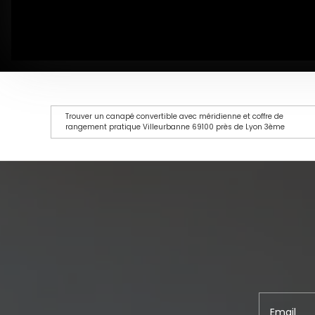
Trouver un canapé convertible avec méridienne et coffre de
rangement pratique Villeurbanne 69100 près de Lyon 3ème
Email