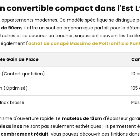
n convertible compact dans l'Est 
es appartements modernes. Ce modèle spécifique se distingue p
e de 90cm
, il offre un soutien ergonomique parfait pour la dét
taches et sa douceur au toucher, surpassant souvent les textile
 également l'
achat de canapé Massimo de Poltronificio Pa
le Gain de Place
Can
 (Confort quotidien)
10 
m (Optimisé)
105
 Inox brossé
Plas
isme d'ouverture rapide. Le
matelas de 13cm
d'épaisseur garan
pieds inox
ne sont pas seulement esthétiques ; ils permettent é
ncombrement réduit
. Vous pouvez découvrir ces finitions dan