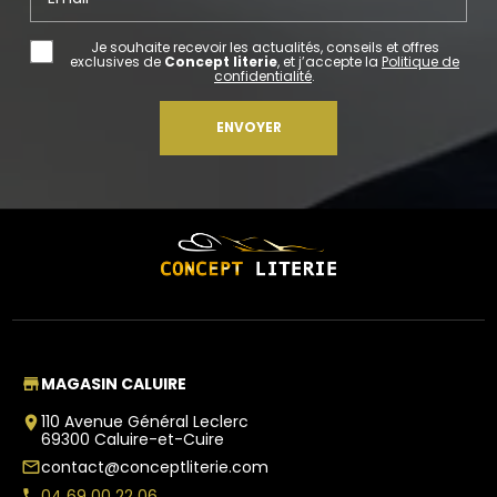
Je souhaite recevoir les actualités, conseils et offres
exclusives de
Concept literie
, et j’accepte la
Politique de
confidentialité
.
MAGASIN CALUIRE
store
110 Avenue Général Leclerc
place
69300 Caluire-et-Cuire
contact@conceptliterie.com
mail_outline
04 69 00 22 06
phone