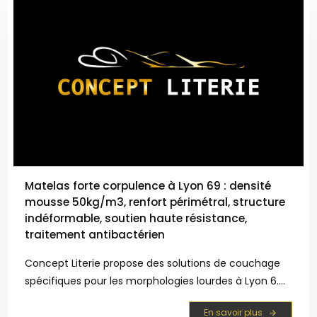
Matelas forte corpulence à Lyon 69 : densité
mousse 50kg/m3, renfort périmétral, structure
indéformable, soutien haute résistance,
traitement antibactérien
Concept Literie propose des solutions de couchage
spécifiques pour les morphologies lourdes à Lyon 6.
Nos équipements intègrent une densité de mousse
En savoir plus
de 50kg/m3 et un renfort périmétral garantissant