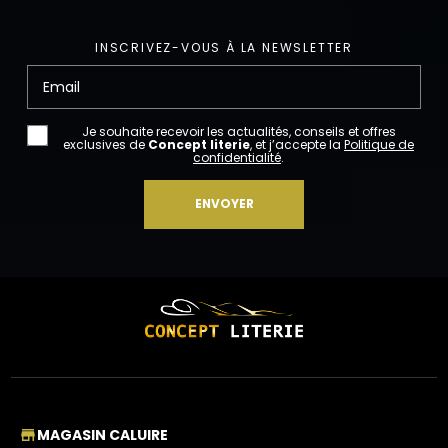
INSCRIVEZ-VOUS À LA NEWSLETTER
Email
Je souhaite recevoir les actualités, conseils et offres
exclusives de
Concept literie
, et j’accepte la
Politique de
confidentialité
.
MAGASIN CALUIRE
store