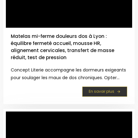
Matelas mi-ferme douleurs dos à Lyon :
équilibre fermeté accueil, mousse HR,
alignement cervicales, transfert de masse
réduit, test de pression
Concept Literie accompagne les dormeurs exigeants
pour soulager les maux de dos chroniques. Opter
pour un matelas mi-ferme permet d'obtenir un
En savoir plus
équilibre fermeté accueil précis, indispensable au
bon alignement cervicales. L'utilisation de mousse HR
et la...