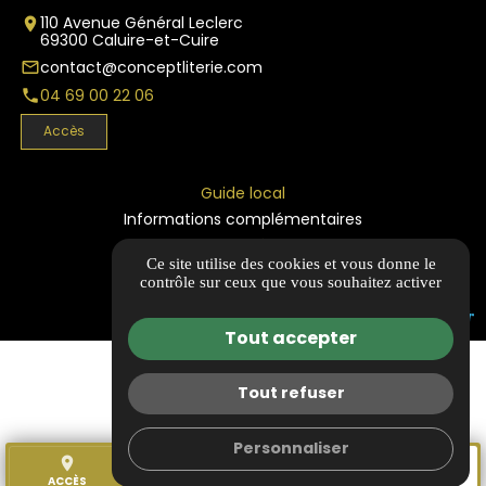
110 Avenue Général Leclerc
place
69300 Caluire-et-Cuire
contact@conceptliterie.com
mail_outline
04 69 00 22 06
phone
Accès
Guide local
Informations complémentaires
Mentions légales
Ce site utilise des cookies et vous donne le
Politique de confidentialité
contrôle sur ceux que vous souhaitez activer
Gestion des cookies
Tout accepter
Tout refuser
Personnaliser
place
call
store
mail
ACCÈS
TÉL.
NOS MAGASINS
CONTACT