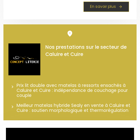
maximiser votre espace de vie. Ce modèle allie un
En savoir plus
caisson robuste et des vérins haute pression
garantissant un accès total à votre stockage. Équipé
d'un so...
Nos prestations sur le secteur de
Caluire et Cuire
Prix lit double avec matelas à ressorts ensachés à
Caluire et Cuire : indépendance de couchage pour
couple
Meilleur matelas hybride Sealy en vente à Caluire et
Cuire : soutien morphologique et thermorégulation