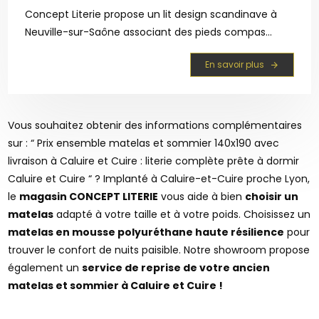
Concept Literie propose un lit design scandinave à
Neuville-sur-Saône associant des pieds compas
iconiques à une structure épurée en bois clair. Ce
En savoir plus
mobilier haut de gamme offre une robustesse
garantie et s'avère totalement compatible sommier
élect...
Vous souhaitez obtenir des informations complémentaires
sur : “ Prix ensemble matelas et sommier 140x190 avec
livraison à Caluire et Cuire : literie complète prête à dormir
Caluire et Cuire “ ? Implanté à Caluire-et-Cuire proche Lyon,
le
magasin CONCEPT LITERIE
vous aide à bien
choisir un
matelas
adapté à votre taille et à votre poids. Choisissez un
matelas en mousse polyuréthane haute résilience
pour
trouver le confort de nuits paisible. Notre showroom propose
également un
service de reprise de votre ancien
matelas et sommier à Caluire et Cuire !