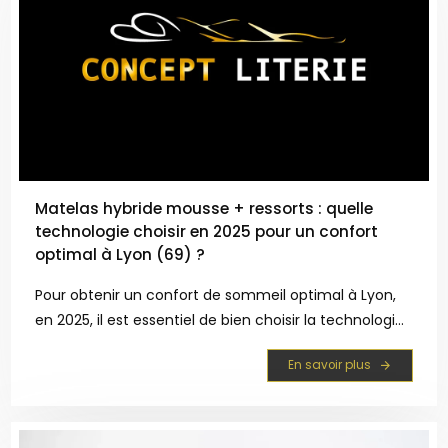
Matelas hybride mousse + ressorts : quelle
technologie choisir en 2025 pour un confort
optimal à Lyon (69) ?
Pour obtenir un confort de sommeil optimal à Lyon,
en 2025, il est essentiel de bien choisir la technologie
de son matelas hybride mousse + ressorts. La
En savoir plus
combinaison de mousses innovantes et de ressorts
ensachés répond à la demande locale d’un soutien
de...