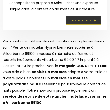
Concept Literie propose à Saint-Priest une expertise
unique dans la confection de matelas sur mesure
adaptés à vos besoins spécifiques. Nous concevons
En savoir plus
des solutions de couchage aux dimensions
personnalisées, avec un large choix de densités et
des garni...
Vous souhaitez obtenir des informations complémentaires
sur : “ Vente de matelas Hypnia bien-être suprême à
Villeurbanne 69100 : mousse à mémoire de forme et
ressorts indépendants Villeurbanne 69100 “ ? Implanté à
Caluire-et-Cuire proche Lyon, le
magasin CONCEPT LITERIE
vous aide à bien
choisir un matelas
adapté à votre taille et
à votre poids. Choisissez un
matelas en mousse
polyuréthane haute résilience
pour trouver le confort de
nuits paisible. Notre showroom propose également un
service de reprise de votre ancien matelas et sommier
à Villeurbanne 69100 !