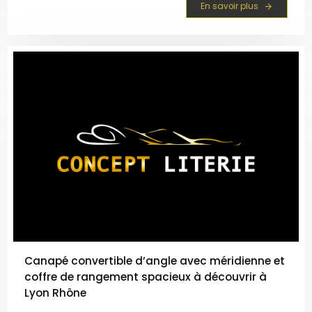
En savoir plus
stockage conséquent sans sacrifier le confort, un
atout majeur pour gagner des mètres carrés san...
Canapé convertible d’angle avec méridienne et
coffre de rangement spacieux à découvrir à
Lyon Rhône