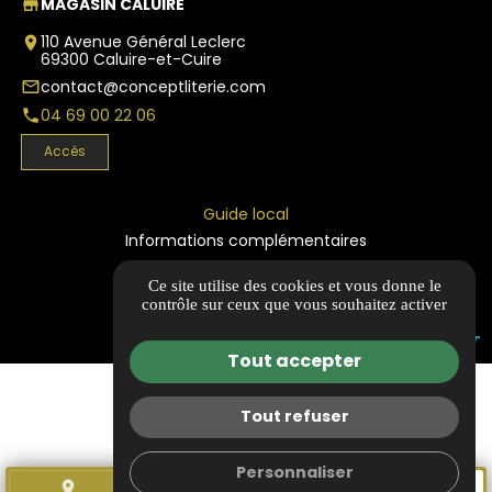
MAGASIN CALUIRE
store
110 Avenue Général Leclerc
place
69300 Caluire-et-Cuire
contact@conceptliterie.com
mail_outline
04 69 00 22 06
phone
Accès
Guide local
Informations complémentaires
Mentions légales
Ce site utilise des cookies et vous donne le
Politique de confidentialité
contrôle sur ceux que vous souhaitez activer
Gestion des cookies
Tout accepter
Tout refuser
Personnaliser
place
call
store
mail